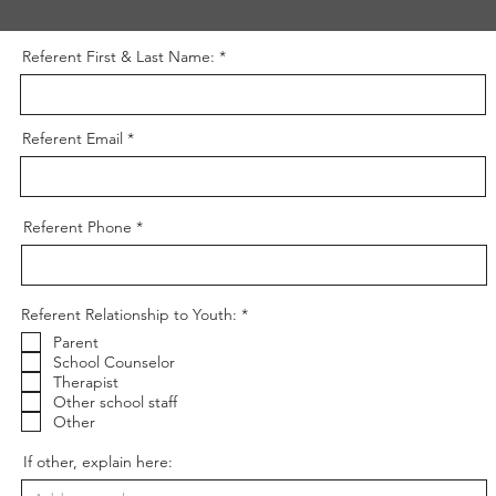
Referent First & Last Name:
Referent Email
Referent Phone
O
Referent Relationship to Youth:
*
b
Parent
l
i
School Counselor
g
Therapist
a
Other school staff
t
Other
o
r
i
If other, explain here:
o