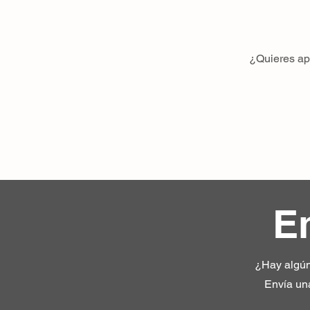
¿Quieres apr
En
¿Hay algún
Envía una