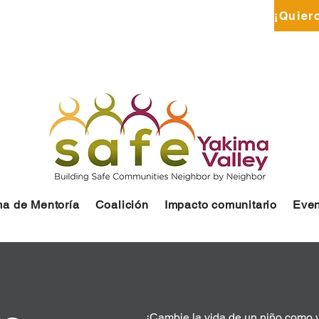
DONATE
a de Mentoría
Coalición
Impacto comunitario
Even
¡Cambie la vida de un niño como 