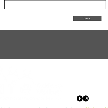
Send
10 N 9th St
Yakima, WA 9
509.248.2021 
safedirector@