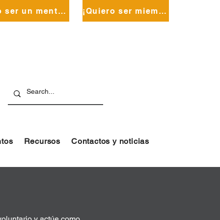
¡Quiero ser un mentor!
¡Quiero ser miembro de la coalición!
tos
Recursos
Contactos y noticias
voluntario y actúe como