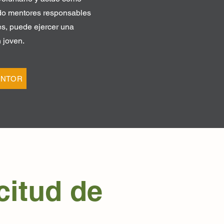
do mentores responsables
mes, puede ejercer una
n joven.
ENTOR
citud de