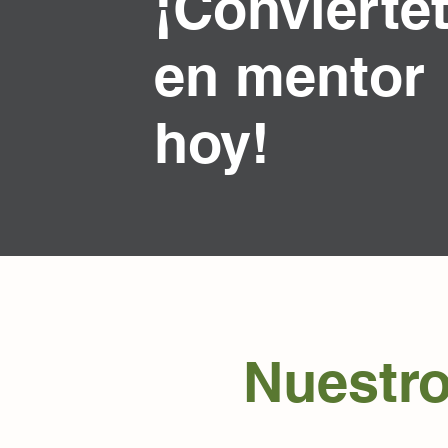
¡Conviérte
en mentor
hoy!
Nuestro